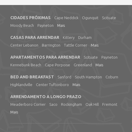
CIDADES PRÓXIMAS
Cape Neddick
Ogunquit
Scituate
Moody Beach
Payneton
Mais
CASAS PARA ARRENDAR
Kittery
Durham
Center Lebanon
Barrington
Tattle Corner
Mais
APARTAMENTOS PARA ARRENDAR
Scituate
Payneton
Kennebunk Beach
Cape Porpoise
Greenland
Mais
BED AND BREAKFAST
Sanford
South Hampton
Coburn
Highlandville
Center Tuftonboro
Mais
ARRENDAMENTO A LONGO PRAZO
Meaderboro Corner
Saco
Rockingham
Oak Hill
Fremont
Mais