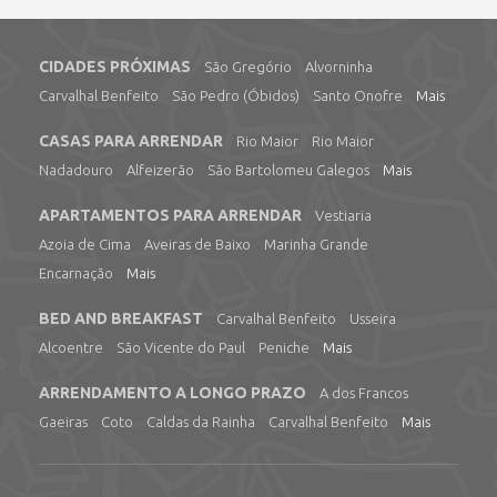
CIDADES PRÓXIMAS
São Gregório
Alvorninha
Carvalhal Benfeito
São Pedro (Óbidos)
Santo Onofre
Mais
CASAS PARA ARRENDAR
Rio Maior
Rio Maior
Nadadouro
Alfeizerão
São Bartolomeu Galegos
Mais
APARTAMENTOS PARA ARRENDAR
Vestiaria
Azoia de Cima
Aveiras de Baixo
Marinha Grande
Encarnação
Mais
BED AND BREAKFAST
Carvalhal Benfeito
Usseira
Alcoentre
São Vicente do Paul
Peniche
Mais
ARRENDAMENTO A LONGO PRAZO
A dos Francos
Gaeiras
Coto
Caldas da Rainha
Carvalhal Benfeito
Mais