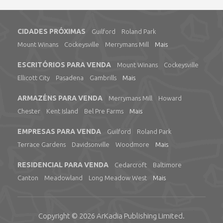
CIDADES PRÓXIMAS
Guilford
Roland Park
Mount Winans
Cockeysville
Merrymans Mill
Mais
ESCRITÓRIOS PARA VENDA
Mount Winans
Cockeysville
Ellicott City
Pasadena
Gambrills
Mais
ARMAZÉNS PARA VENDA
Merrymans Mill
Howard
Chester
Kent Island
Bel Pre Farms
Mais
EMPRESAS PARA VENDA
Guilford
Roland Park
Terrace Gardens
Davidsonville
Woodmore
Mais
RESIDENCIAL PARA VENDA
Cedarcroft
Baltimore
Canton
Meadowland
Long Meadow West
Mais
Copyright © 2026
ArKadia Publishing
Limited
.