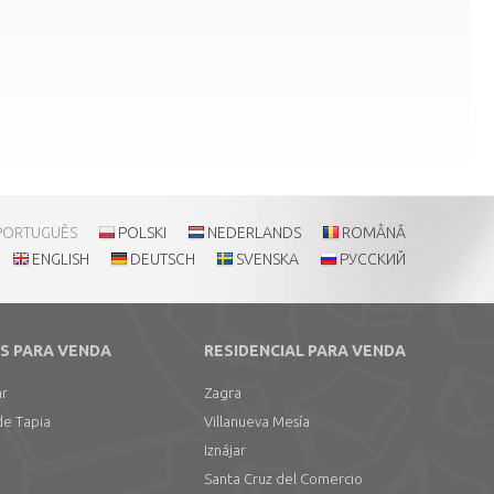
PORTUGUÊS
POLSKI
NEDERLANDS
ROMÂNĂ
ENGLISH
DEUTSCH
SVENSKA
РУССКИЙ
S PARA VENDA
RESIDENCIAL PARA VENDA
ar
Zagra
de Tapia
Villanueva Mesía
Iznájar
Santa Cruz del Comercio