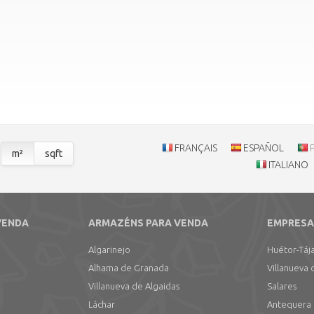
FRANÇAIS
ESPAÑOL
m²
sqft
ITALIANO
VENDA
ARMAZÉNS PARA VENDA
EMPRESA
Algarinejo
Huétor-Táj
Alhama de Granada
Villanueva 
Villanueva de Algaidas
Salares
Láchar
Antequera