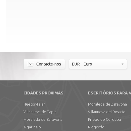
Contacte-nos
EUR
Euro
CIDADES PRÓXIMAS
ESCRITÓRIOS PARA 
Huétor-Tájar
Moraleda de Zafayona
Villanueva de Tapia
Villanueva del Rosario
Moraleda de Zafayona
Priego de Córdoba
Algarinejo
Riogordo