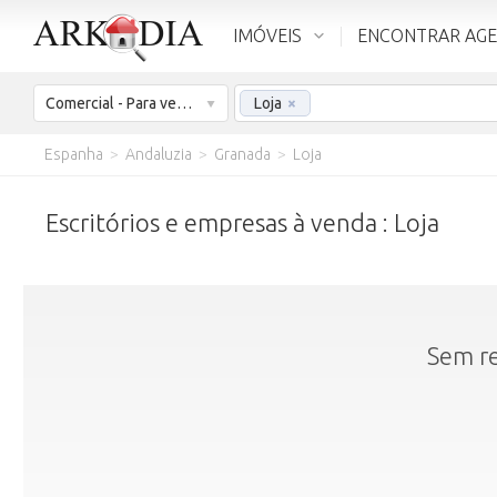
IMÓVEIS
ENCONTRAR AG
Comercial - Para venda
Loja
×
Espanha
>
Andaluzia
>
Granada
>
Loja
Escritórios e empresas à venda : Loja
Sem re