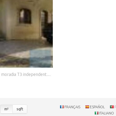
Imóvel da Banca, sem LU . Apresentamos esta excelente moradia T3 independente, inserida num terreno com 2.064 m2, localizada em Lordelo, Paredes. Com uma construção recente (2021) e áreas bastante generosas, este imóvel destaca-se pela sua versatilidade, ideal tanto para habitação própria como para investimento. Distribuída por cave, rés do chão e sótão, a moradia dispõe de entradas independentes para a cave e para a zona habitacional, permitindo diferentes utilizações. O rés do chão, destinado a habitação, conta com uma área de 210 m2 e oferece uma distribuição funcional composta por duas salas amplas, cozinha, três quartos e duas casas de banho. Dispõe ainda de uma área bruta dependente de 40 m2 e uma pequena loja, acrescentando valor e potencial ao imóvel. A cave, com 39 m2, apresenta características ideais para armazém ou atividade industrial, sendo composta por três espaços amplos, uma casa de banho e divisões adicionais de apoio. O sótão, destinado a arrumos, inclui cinco divisões e duas casas de banho, oferecendo espaço extra e múltiplas possibilidades de utilização. No exterior, a propriedade conta com terraço e logradouro, perfeitos para momentos de lazer em família, rodeados por um ambiente tranquilo e com áreas verdes. Inserida numa zona mista e em desenvolvimento, com moradias, pequenos edifícios, armazéns e espaços naturais, esta localização combina sossego com acessibilidade. Características principais: Terreno com 2.064 m2 Área bruta privativa de 602 m2 Moradia independente 3 quartos | 2 salas Cave com potencial industrial/comercial Sótão amplo com várias divisões Terraço e logradouro Construção de 2021 Excelente potencial de investimento Uma oportunidade única para quem procura espaço, tranquilidade e versatilidade. Marque já a sua visita! Categoria Energética: F #ref:MORNS005
FRANÇAIS
ESPAÑOL
m²
sqft
ITALIANO