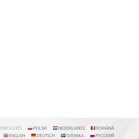
PORTUGUÊS
POLSKI
NEDERLANDS
ROMÂNĂ
ENGLISH
DEUTSCH
SVENSKA
РУССКИЙ