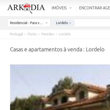
IMÓVEIS
ENCONTRAR AG
Residencial - Para venda
Lordelo
×
Portugal
>
Porto
>
Paredes
>
Lordelo
Casas e apartamentos à venda : Lordelo