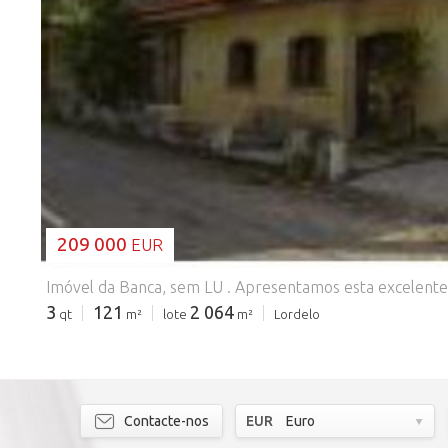
A CARREGAR...
209 000
EUR
3
121
2 064
qt
m²
lote
m²
Lordelo
Contacte-nos
EUR
Euro