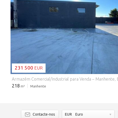
A CARREGAR...
231 500
EUR
218
m²
Manhente
Contacte-nos
EUR
Euro