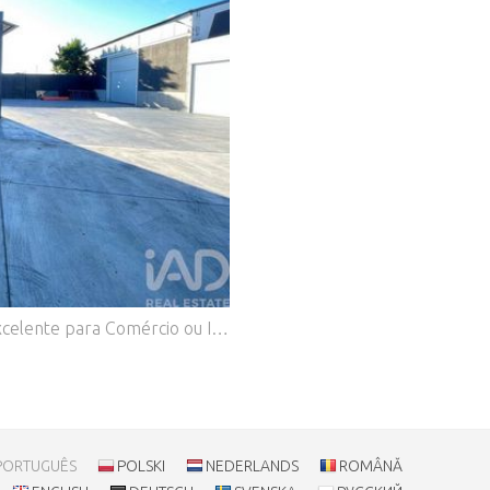
.
Pavilhão 750 m² – Manhente, Barcelos | Excelente para Comércio ou Indústria Oportunidade imperdível para quem procura um espaço versátil, amplo e com localização estratégica! Este armazém/pavilhão com 750 m² oferece condições ideais para instalação de negócios comerciais, industriais ou logísticos, adaptando-se facilmente a diferentes necessidades. Localização privilegiada Situado em Manhente, Barcelos, a apenas 5 minutos da cidade de Barcelos, com excelentes acessos e bons serviços de transporte público, garantindo facilidade de mobilidade para colaboradores, fornecedores e clientes. Zona envolvente com tudo por perto: Pastelarias e cafés Supermercados Farmácia Banco Restaurantes E muitos outros serviços essenciais Potencial e rentabilidade Com uma área generosa e um enquadramento urbano muito favorável, este espaço garante boa rentabilidade, sendo perfeito tanto para expansão de negócios como para novos investimentos. #ref: 154113
PORTUGUÊS
POLSKI
NEDERLANDS
ROMÂNĂ