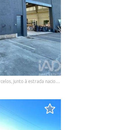
.
Localização privilegiada em Manhente, Barcelos, junto à estrada nacional N205, com excelentes acessos e visibilidade. A apenas 5 minutos do centro de Barcelos e com transportes públicos à porta. Características do imóvel: Área total: 218 m² Armazém amplo, funcional e versátil Ideal para atividade industrial, logística, comércio ou serviços Inserido em zona dinâmica e de fácil circulação Envolvente: Próximo de pastelarias, restaurantes, supermercados e farmácia Zona de serviços e com forte atividade económica Fácil acesso a vias rápidas e estradas nacionais Pontos fortes: Imóvel arrendado – investimento com retorno imediato Excelente localização Bons acessos e transportes Zona de grande potencial de valorização Se procura um investimento seguro e rentável, este armazém é a escolha certa! #ref: 154100