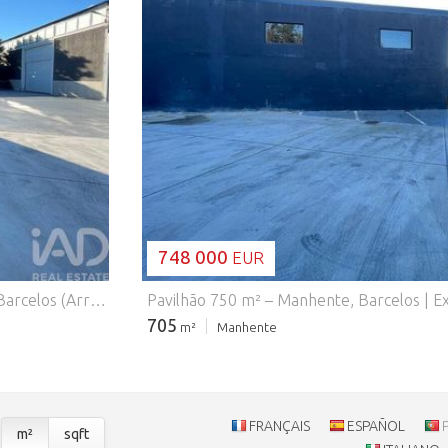
A CARREGAR..
748 000
EUR
Armazém Comercial/Industrial para Venda – Manhente, Barcelos (Arrendado | Excelente Investimento) Oportunidade imperdível para investidores! Armazém comercial/industrial atualmente arrendado, garantindo rendimento imediato e estabilidade financeira. Localização privilegiada em Manhente, Barcelos, junto à estrada nacional N205, com excelentes acessos e visibilidade. A apenas 5 minutos do centro de Barcelos e com transportes públicos à porta. Características do imóvel: Área total: 218 m² Armazém amplo, funcional e versátil Ideal para atividade industrial, logística, comércio ou serviços Inserido em zona dinâmica e de fácil circulação Envolvente: Próximo de pastelarias, restaurantes, supermercados e farmácia Zona de serviços e com forte atividade económica Fácil acesso a vias rápidas e estradas nacionais Pontos fortes: Imóvel arrendado – investimento com retorno imediato Excelente localização Bons acessos e transportes Zona de grande potencial de valorização Se procura um investimento seguro e rentável, este armazém é a escolha certa! #ref: 154089
705
m²
Manhente
FRANÇAIS
ESPAÑOL
m²
sqft