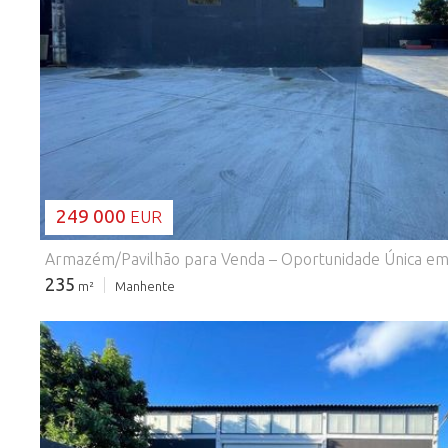
A CARREGAR...
249 000
EUR
235
m²
Manhente