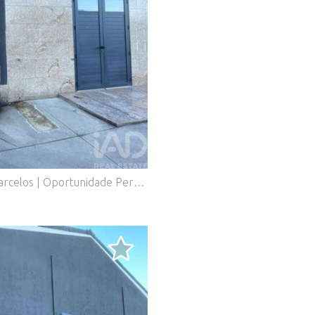
.
Armazém/Pavilhão 575 m² – Manhente, Barcelos | Oportunidade Perfeita para Comércio, Indústria ou Logística Se procura um espaço versátil, bem localizado e com excelente potencial de negócio, este armazém/pavilhão com 575 m² é a solução ideal. Perfeito para empresas que valorizam bons acessos, visibilidade e funcionalidade. Localização estratégica Situado em Manhente, Barcelos, a apenas 5 minutos do centro da cidade, este imóvel beneficia de ótimos acessos rodoviários e transportes públicos, permitindo uma mobilidade rápida para colaboradores, clientes e fornecedores. Envolvente com serviços essenciais A poucos metros encontra: Pastelarias e cafés Supermercados Farmácia Banco Restaurantes Vários serviços e comércio local Um ambiente perfeito para apoiar o funcionamento diário da sua atividade. Espaço com grande potencial Com 575 m² bem distribuídos, este armazém adapta-se facilmente a diferentes tipos de negócios: Comércio Serviços Armazenagem Indústria Logística Showroom / oficina / centro de distribuição A sua versatilidade, aliada ao enquadramento urbano favorecido, torna este imóvel uma excelente oportunidade para quem pretende expandir ou iniciar um novo projeto empresarial. Não perca esta oportunidade! Contacte já para mais informações ou para agendar a sua visita. Este poderá ser o espaço que vai fazer o seu negócio crescer! #ref: 154146