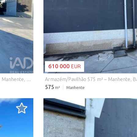
A CARREGAR..
610 000
EUR
Armazém/Pavilhão para Venda – Oportunidade Única em Manhente, Barcelos! Descubra este excelente armazém/pavilhão com 235 m², ideal para quem procura espaço para atividade comercial, logística, indústria leve ou armazenamento. Situado em Manhente, a apenas 5 minutos do centro de Barcelos, beneficia de uma localização estratégica, com ótimos acessos e grande visibilidade. A zona é servida por uma vasta oferta de restaurantes, pastelarias, farmácia, comércio local e outros serviços essenciais, garantindo comodidade e dinamismo ao seu negócio. Destaques do imóvel: Área total: 235 m² Localização privilegiada e de fácil acesso Inserido numa zona em crescimento Potencial para múltiplos usos comerciais Excelente oportunidade para empresas ou investidores Se procura espaço, funcionalidade e uma localização vantajosa, este é o imóvel ideal para si. Aproveite esta oportunidade e agende já a sua visita! #ref: 154153
575
m²
Manhente