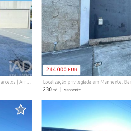
A CARREGAR..
244 000
EUR
Armazém Comercial/Industrial – Fração D – Manhente, Barcelos | Arrendado | Excelente Investimento Apresentamos um armazém comercial/industrial localizado em Manhente, Barcelos, ideal para quem procura um investimento seguro e com retorno imediato. A Fração D encontra-se arrendada, constituindo uma fonte de rendimento estável. Situado junto à estrada nacional N205, este imóvel beneficia de excelentes acessos e grande visibilidade. A poucos minutos da cidade de Barcelos, oferece ainda transportes públicos mesmo à porta, facilitando a mobilidade. Detalhes do imóvel: Fração: D Área interior: 218 m² Área complementar: 198 m², ideal para manobras, estacionamento ou zona de apoio Armazém espaçoso, prático e adaptável a diferentes atividades (industrial, logística, comercial, armazenagem, etc.) Envolvente e acessos: A 5 minutos do centro de Barcelos Próximo de pastelarias, restaurantes, supermercados e farmácia Zona bem servida de serviços e com forte atividade empresarial Fácil acesso a vias rápidas e estratégicas da região Pontos a destacar: Imóvel já arrendado, garantindo rendimento desde o primeiro dia Excelente localização Bons acessos rodoviários e transportes públicos Potencial de valorização futura Uma oportunidade sólida para quem procura investir em imobiliário com segurança e rentabilidade. #ref: 154101
230
m²
Manhente