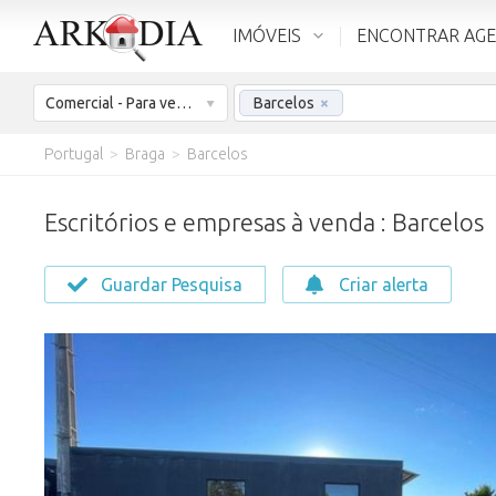
IMÓVEIS
ENCONTRAR AG
Comercial - Para venda
Barcelos
×
Portugal
>
Braga
>
Barcelos
Escritórios e empresas à venda : Barcelos
Guardar Pesquisa
Criar alerta