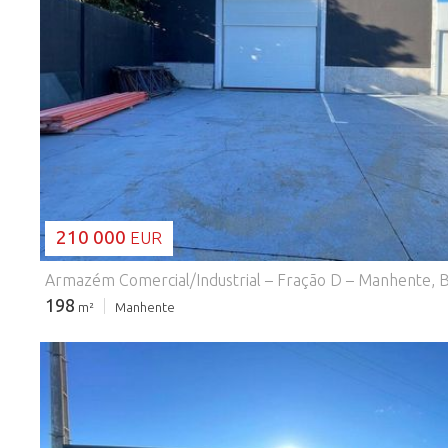
A CARREGAR...
210 000
EUR
198
m²
Manhente