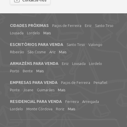
Contacte-nos
CIDADES PRÓXIMAS
Paços de Ferreira
Eiriz
Santo Tirso
Lousada
Lordelo
Mais
ESCRITÓRIOS PARA VENDA
Santo Tirso
Valongo
Ribeirão
São Cosme
Ariz
Mais
ARMAZÉNS PARA VENDA
Eiriz
Lousada
Lordelo
Porto
Bente
Mais
EMPRESAS PARA VENDA
Paços de Ferreira
Penafiel
Ponte
Joane
Guimarães
Mais
RESIDENCIAL PARA VENDA
Ferreira
Arreigada
Lordelo
Monte Córdova
Roriz
Mais