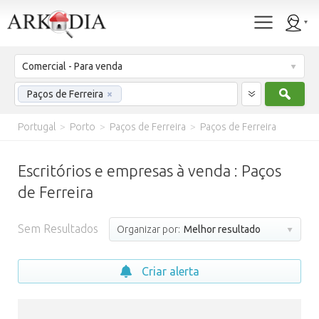
Comercial - Para venda
Procu
Paços de Ferreira
×
Portugal
>
Porto
>
Paços de Ferreira
>
Paços de Ferreira
Escritórios e empresas à venda : Paços
de Ferreira
Sem Resultados
Organizar por:
Melhor resultado
Criar alerta